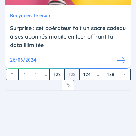
Bouygues Telecom
Surprise : cet opérateur fait un sacré cadeau
à ses abonnés mobile en leur offrant la
data illimitée !
26/06/2024
1
...
122
123
124
...
188
Première page
Précédent
Suivant
Dernière page