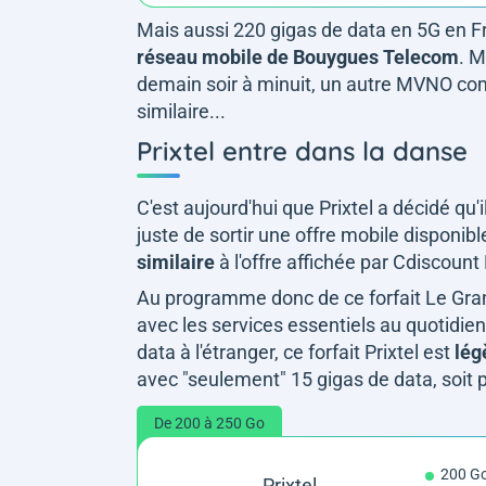
Mais aussi 220 gigas de data en 5G en F
réseau mobile de Bouygues Telecom
. M
demain soir à minuit, un autre MVNO compt
similaire...
Prixtel entre dans la danse
C'est aujourd'hui que Prixtel a décidé qu'i
juste de sortir une offre mobile disponib
similaire
à l'offre affichée par Cdiscount
Au programme donc de ce forfait Le Gran
avec les services essentiels au quotidie
data à l'étranger, ce forfait Prixtel est
lég
avec "seulement" 15 gigas de data, soit 
De 200 à 250 Go
200 G
Prixtel