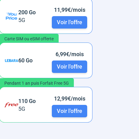
11,99€/mois
200 Go
5G
Voir l'offre
Carte SIM ou eSIM offerte
6,99€/mois
60 Go
Voir l'offre
Pendant 1 an puis Forfait Free 5G
12,99€/mois
110 Go
5G
Voir l'offre