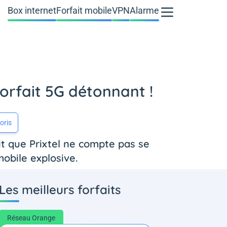
Box internet
Forfait mobile
VPN
Alarme
forfait 5G détonnant !
oris
it que Prixtel ne compte pas se
 mobile explosive.
Les meilleurs forfaits
Réseau Orange