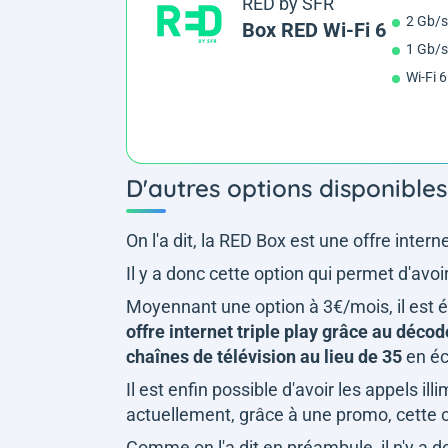
RED by SFR
2 Gb/s
Box RED Wi-Fi 6
1 Gb/s
Wi-Fi 6
D'autres options disponible
On l'a dit, la RED Box est une offre inte
Il y a donc cette option qui permet d'avoi
Moyennant une option à 3€/mois, il est
offre internet triple play grâce au déc
chaînes de télévision au lieu de 35
en éc
Il est enfin possible d'avoir les appels 
actuellement, grâce à une promo, cette o
Comme on l'a dit en préambule, il n'y a