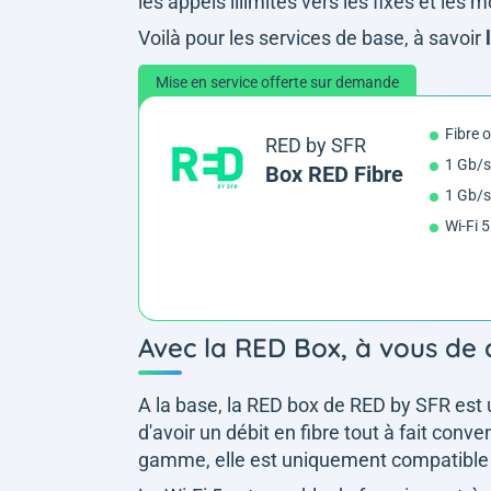
les appels illimités vers les fixes et les 
Voilà pour les services de base, à savoir
Mise en service offerte sur demande
Fibre 
RED by SFR
1 Gb/s
Box RED Fibre
1 Gb/s
Wi-Fi 5
Avec la RED Box, à vous de c
A la base, la RED box de RED by SFR est 
d'avoir un débit en fibre tout à fait con
gamme, elle est uniquement compatible 