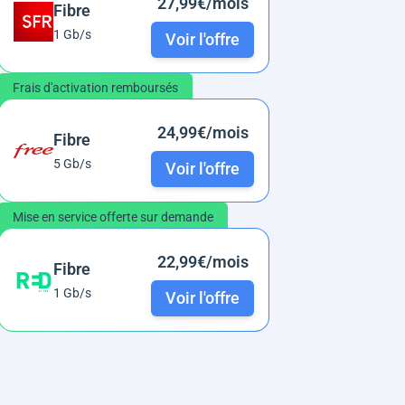
27,99€/mois
Fibre
1 Gb/s
Voir l'offre
Frais d'activation remboursés
24,99€/mois
Fibre
5 Gb/s
Voir l'offre
Mise en service offerte sur demande
22,99€/mois
Fibre
1 Gb/s
Voir l'offre