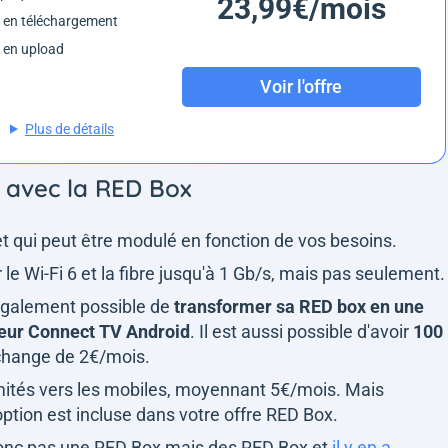
23,99€/mois
 en téléchargement
 en upload
Voir l'offre
Plus de détails
s avec la RED Box
rnet qui peut être modulé en fonction de vos besoins.
r le Wi-Fi 6 et la fibre jusqu'à 1 Gb/s, mais pas seulement.
 également possible de
transformer sa RED box en une
odeur Connect TV Android
. Il est aussi possible d'avoir
100
hange de 2€/mois.
illimités vers les mobiles, moyennant 5€/mois. Mais
ption est incluse dans votre offre RED Box.
 donc pas une RED Box mais des RED Box et
il y en a