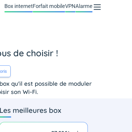
Box internet
Forfait mobile
VPN
Alarme
us de choisir !
oris
box qu'il est possible de moduler
sir son Wi-Fi.
Les meilleures box