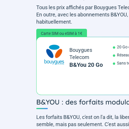
Tous les prix affichés par Bouygues Tele
En outre, avec les abonnements B&YOU, l
habituellement.
Carte SIM ou eSIM à 1€
20 Go 
Bouygues
Résea
Telecom
Sans t
B&You 20 Go
B&YOU : des forfaits modul
Les forfaits B&YOU, c'est on l'a dit, la lib
semble, mais pas seulement. C'est aussi 