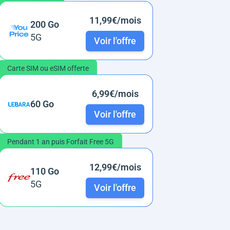
11,99€/mois
200 Go
5G
Voir l'offre
Carte SIM ou eSIM offerte
6,99€/mois
60 Go
Voir l'offre
Pendant 1 an puis Forfait Free 5G
12,99€/mois
110 Go
5G
Voir l'offre