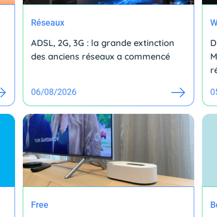
Réseaux
W
ADSL, 2G, 3G : la grande extinction
D
des anciens réseaux a commencé
M
r
06/08/2026
0
Free
B