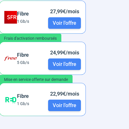
27,99€/mois
Fibre
1 Gb/s
Voir l'offre
Frais d'activation remboursés
24,99€/mois
Fibre
5 Gb/s
Voir l'offre
Mise en service offerte sur demande
22,99€/mois
Fibre
1 Gb/s
Voir l'offre