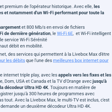
ernet premium de l'opérateur historique. Avec elle,
les
ces et notamment d'un Wi-Fi performant pour toute la
chargement
et 800 Mb/s en envoi de fichiers
i de dernière génération
, le
Wi-Fi 6E
, et Wi-Fi intelligent
le service Wi-Fi Sérénité
 haut débit en mobilité.
rnet, des services qui permettent à la Livebox Max d'être
ur les débits
que l'une des
meilleures box internet pour
e internet triple play, avec les
appels vers les fixes et les
pe, Dom, USA et Canada et la TV d'Orange avec
jusqu'à
 la décodeur Ultra HD 4K
. Toujours en matière de
tegistrer jusqu'à 300 heures de programmes avec
as tout. Avec la Livebox Max, le multi-TV est inclus, c'est
mple demande un deuxième décodeur Ultra HD 4K.