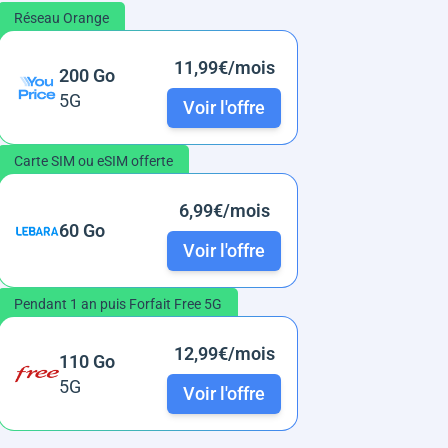
Réseau Orange
11,99€/mois
200 Go
5G
Voir l'offre
Carte SIM ou eSIM offerte
6,99€/mois
60 Go
Voir l'offre
Pendant 1 an puis Forfait Free 5G
12,99€/mois
110 Go
5G
Voir l'offre