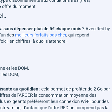
ype d'abonnements aux conditions très (très)
ure offre du moment.
l..
ta
sans dépenser plus de 5€ chaque mois
? Avec Red by
l'un des
meilleurs forfaits pas cher
, qui répond
ci, en chiffres, à quoi s'attendre :
nne et les DOM,
t les DOM,
isante au quotidien
: cela permet de profiter de 2 Go par
chiffres de l'ARCEP, la consommation moyenne des
lus exigeants préféreront leur connexion Wi-Fi pour des
streaming, d'autant que l'offre RED ne comprend pas la