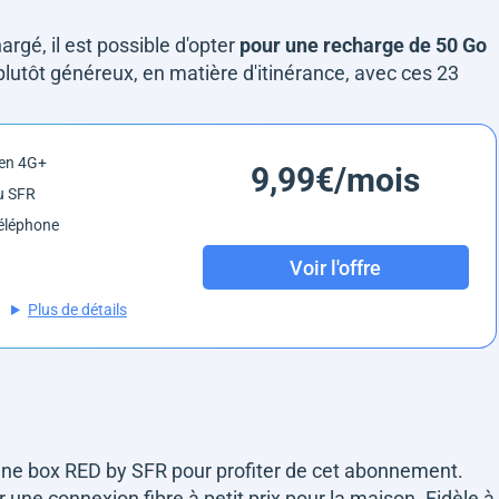
gé, il est possible d'opter
pour une recharge de 50 Go
st plutôt généreux, en matière d'itinérance, avec ces 23
 en 4G+
9,99€/mois
u SFR
éléphone
Voir l'offre
Plus de détails
ir une box RED by SFR pour profiter de cet abonnement.
 une connexion fibre à petit prix pour la maison. Fidèle à