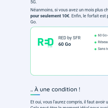
5G.
Néanmoins, si vous avez un mois plus char
pour seulement 10€
. Enfin, le forfait e
Go.
60 Go
RED by SFR
Résea
60 Go
Sans t
.. À une condition !
Et oui, vous l'aurez compris, il faut avo
Cela peut être le moment idéal pour avoir