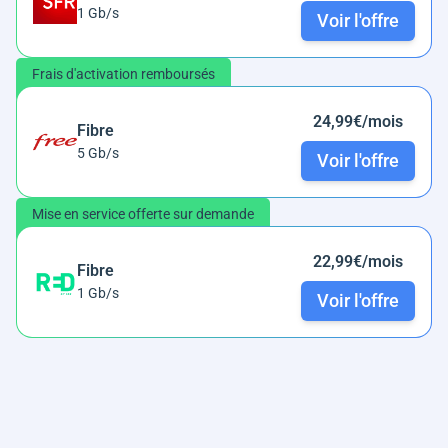
1 Gb/s
Voir l'offre
Frais d'activation remboursés
24,99€/mois
Fibre
5 Gb/s
Voir l'offre
Mise en service offerte sur demande
22,99€/mois
Fibre
1 Gb/s
Voir l'offre