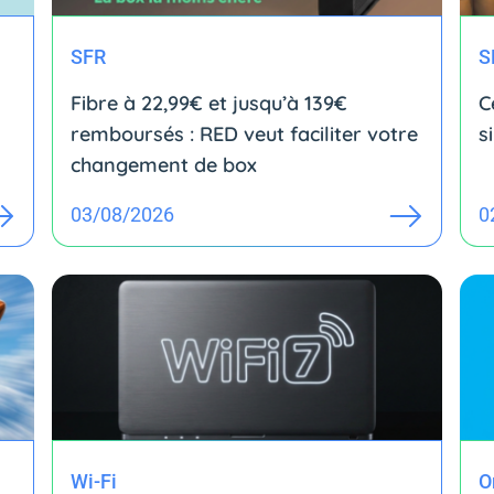
SFR
S
Fibre à 22,99€ et jusqu’à 139€
C
remboursés : RED veut faciliter votre
s
changement de box
03/08/2026
0
Wi-Fi
O