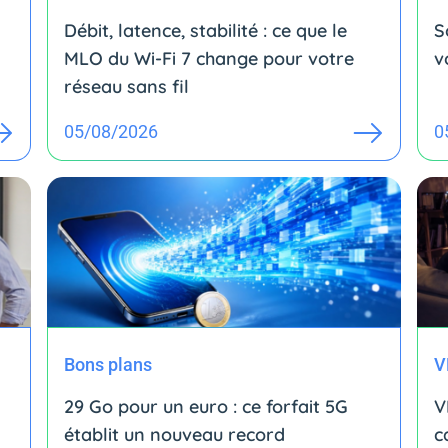
Débit, latence, stabilité : ce que le
S
MLO du Wi-Fi 7 change pour votre
v
réseau sans fil
05/08/2026
0
Bons plans
V
29 Go pour un euro : ce forfait 5G
V
établit un nouveau record
c