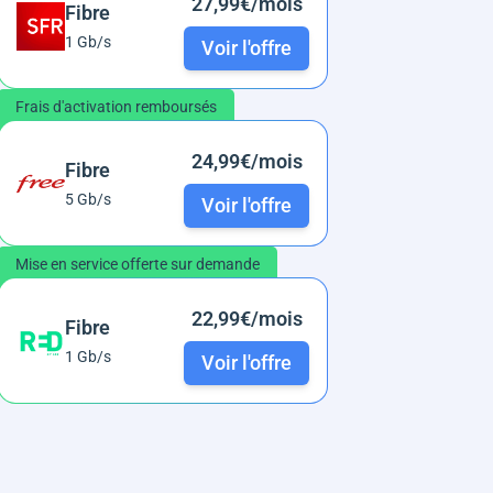
27,99€/mois
Fibre
1 Gb/s
Voir l'offre
Frais d'activation remboursés
24,99€/mois
Fibre
5 Gb/s
Voir l'offre
Mise en service offerte sur demande
22,99€/mois
Fibre
1 Gb/s
Voir l'offre