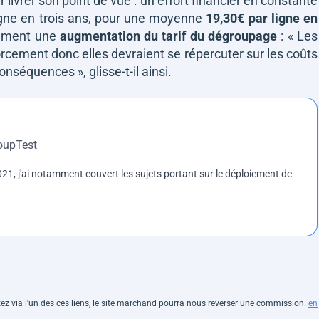
r livrer son point de vue : un effort financier en constante
igne en trois ans, pour une moyenne
19,30€ par ligne en
isément une
augmentation du tarif du dégroupage
:
« Les
cement donc elles devraient se répercuter sur les coûts
s conséquences »
, glisse-t-il ainsi.
roupTest
1, j'ai notamment couvert les sujets portant sur le déploiement de
hetez via l'un des ces liens, le site marchand pourra nous reverser une commission.
en