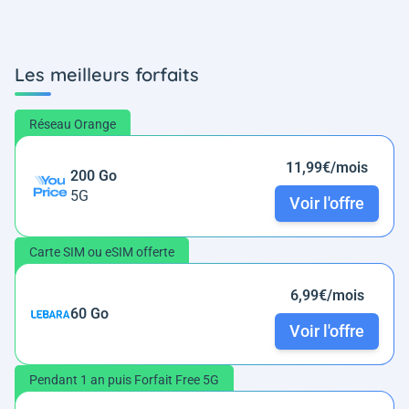
Les meilleurs forfaits
Réseau Orange
11,99€/mois
200 Go
5G
Voir l'offre
Carte SIM ou eSIM offerte
6,99€/mois
60 Go
Voir l'offre
Pendant 1 an puis Forfait Free 5G