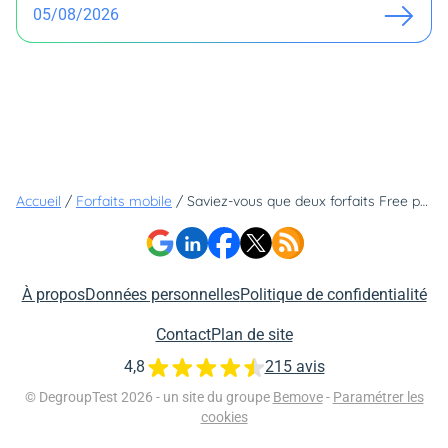
05/08/2026
Accueil
/
Forfaits mobile
/
Saviez-vous que deux forfaits Free permettaient d'obtenir jusqu'à 220 chaînes TV en direct ?
À propos
Données personnelles
Politique de confidentialité
Contact
Plan de site
4,8
215 avis
© DegroupTest 2026 - un site du groupe
Bemove
-
Paramétrer les
cookies