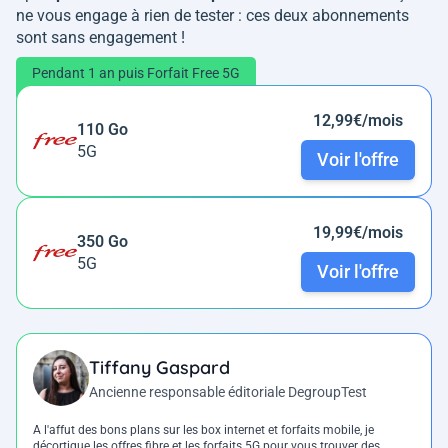
ne vous engage à rien de tester : ces deux abonnements
sont sans engagement !
Pendant 1 an puis Forfait Free 5G
12,99€/mois
110 Go
5G
Voir l'offre
19,99€/mois
350 Go
5G
Voir l'offre
Tiffany Gaspard
Ancienne responsable éditoriale DegroupTest
A l'affut des bons plans sur les box internet et forfaits mobile, je
décortique les offres fibre et les forfaits 5G pour vous trouver des