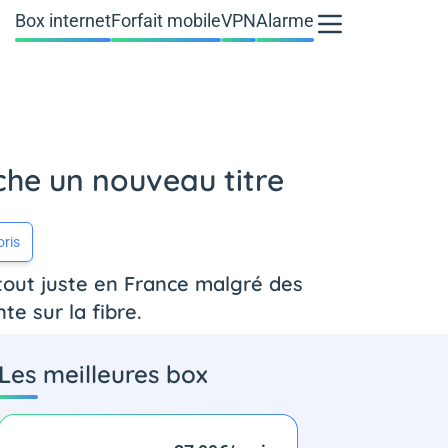
Box internet
Forfait mobile
VPN
Alarme
che un nouveau titre
oris
tout juste en France malgré des
e sur la fibre.
Les meilleures box