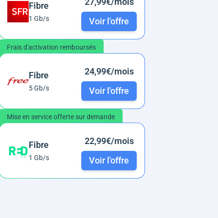
27,99€/mois
Fibre
1 Gb/s
Voir l'offre
Frais d'activation remboursés
24,99€/mois
Fibre
5 Gb/s
Voir l'offre
Mise en service offerte sur demande
22,99€/mois
Fibre
1 Gb/s
Voir l'offre