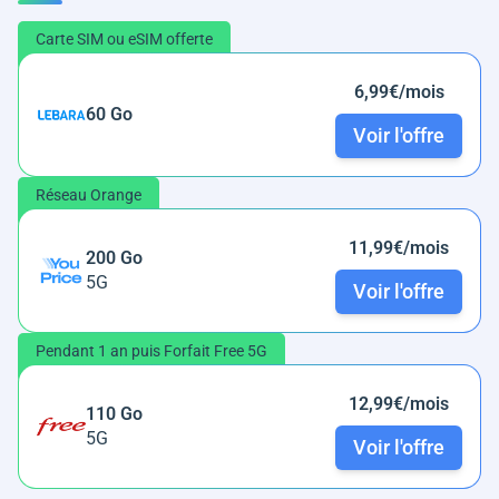
Carte SIM ou eSIM offerte
6,99€/mois
60 Go
Voir l'offre
Réseau Orange
11,99€/mois
200 Go
5G
Voir l'offre
Pendant 1 an puis Forfait Free 5G
12,99€/mois
110 Go
5G
Voir l'offre