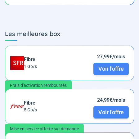
Les meilleures box
27,99€/mois
Fibre
1 Gb/s
Voir l'offre
Frais d'activation remboursés
24,99€/mois
Fibre
5 Gb/s
Voir l'offre
Mise en service offerte sur demande