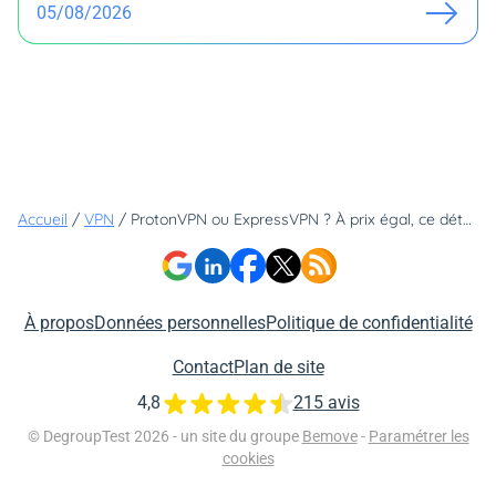
05/08/2026
Accueil
/
VPN
/
ProtonVPN ou ExpressVPN ? À prix égal, ce détail fait toute la différence
À propos
Données personnelles
Politique de confidentialité
Contact
Plan de site
4,8
215 avis
© DegroupTest 2026 - un site du groupe
Bemove
-
Paramétrer les
cookies