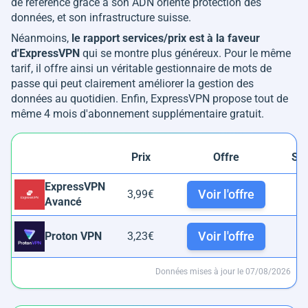
de référence grâce à son ADN orienté protection des
données, et son infrastructure suisse.
Néanmoins,
le rapport services/prix est à la faveur
d'ExpressVPN
qui se montre plus généreux. Pour le même
tarif, il offre ainsi un véritable gestionnaire de mots de
passe qui peut clairement améliorer la gestion des
données au quotidien. Enfin, ExpressVPN propose tout de
même 4 mois d'abonnement supplémentaire gratuit.
Prix
Offre
Se
ExpressVPN
Voir l'offre
3,99€
3
Avancé
Voir l'offre
Proton VPN
3,23€
1
Données mises à jour le 07/08/2026