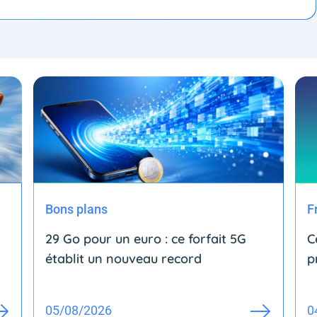
Bons plans
F
29 Go pour un euro : ce forfait 5G
C
établit un nouveau record
p
05/08/2026
0