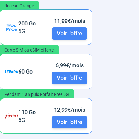
Réseau Orange
11,99€/mois
200 Go
5G
Voir l'offre
Carte SIM ou eSIM offerte
6,99€/mois
60 Go
Voir l'offre
Pendant 1 an puis Forfait Free 5G
12,99€/mois
110 Go
5G
Voir l'offre