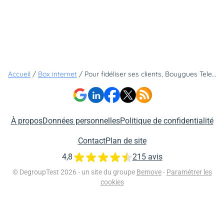
Accueil
/
Box internet
/
Pour fidéliser ses clients, Bouygues Telecom multiplie les cadeaux et ça vaut le coup !
À propos
Données personnelles
Politique de confidentialité
Contact
Plan de site
4,8
215 avis
© DegroupTest 2026 - un site du groupe
Bemove
-
Paramétrer les
cookies