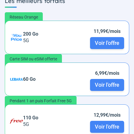
Les meilleurs forfaits
Réseau Orange
11,99€/mois
200 Go
5G
Voir l'offre
Carte SIM ou eSIM offerte
6,99€/mois
60 Go
Voir l'offre
Pendant 1 an puis Forfait Free 5G
12,99€/mois
110 Go
5G
Voir l'offre