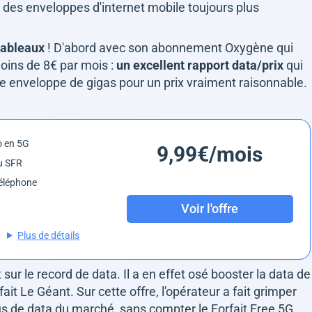
 des enveloppes d'internet mobile toujours plus
tableaux
! D'abord avec son abonnement Oxygène qui
moins de 8€ par mois :
un excellent rapport data/prix
qui
lle enveloppe de gigas pour un prix vraiment raisonnable.
o en 5G
9,99€/mois
u SFR
éléphone
Voir l'offre
Plus de détails
t sur le record de data. Il a en effet osé booster la data de
it Le Géant. Sur cette offre, l'opérateur a fait grimper
plus de data du marché, sans compter le Forfait Free 5G