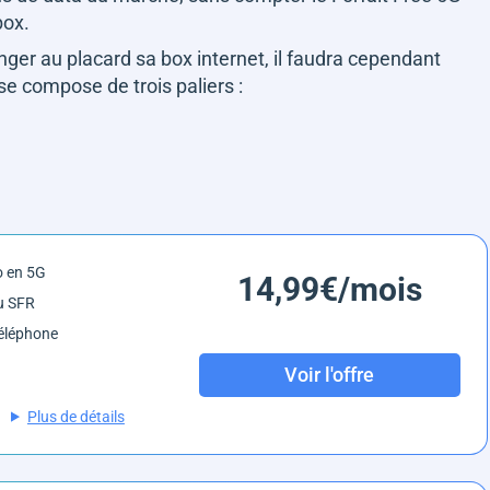
box.
anger au placard sa box internet, il faudra cependant
 se compose de trois paliers :
o en 5G
14,99€/mois
u SFR
éléphone
Voir l'offre
Plus de détails