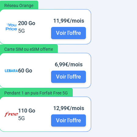
Réseau Orange
11,99€/mois
200 Go
5G
Voir l'offre
Carte SIM ou eSIM offerte
6,99€/mois
60 Go
Voir l'offre
Pendant 1 an puis Forfait Free 5G
12,99€/mois
110 Go
5G
Voir l'offre