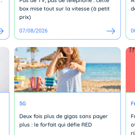
:
Pas de TV, pas de téléphone : cette
A
box mise tout sur la vitesse (à petit
d
prix)
07/08/2026
0
5G
F
Deux fois plus de gigas sans payer
F
plus : le forfait qui défie RED
o
r