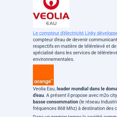
Le compteur d'électricité Linky dévelop
compteur d'eau de devenir communican
respectifs en matière de télérelevé et 
spécialisé dans les services de télérel
environnementales.
Veolia Eau,
leader mondial dans le doma
d'eau
. A présent il propose avec m2o cit
basse consommation
(le réseau Industri
fréquences 868 Mhz) à destination des co
Dans un premier temps la société commu