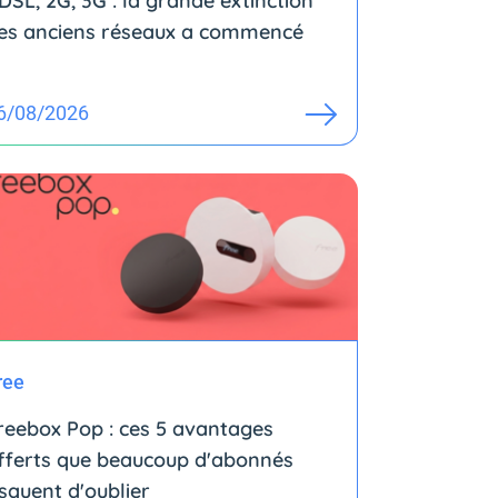
DSL, 2G, 3G : la grande extinction
es anciens réseaux a commencé
6/08/2026
ree
reebox Pop : ces 5 avantages
fferts que beaucoup d'abonnés
isquent d'oublier