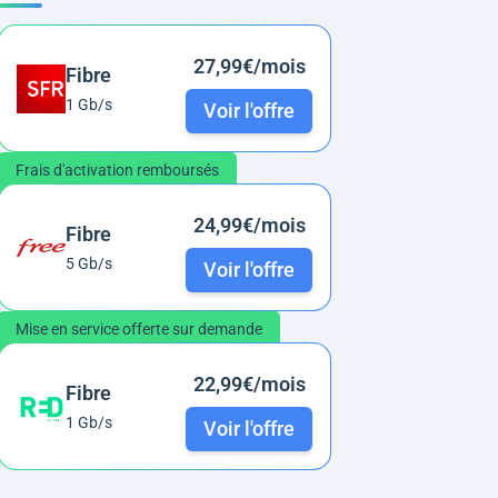
27,99€/mois
Fibre
1 Gb/s
Voir l'offre
Frais d'activation remboursés
24,99€/mois
Fibre
5 Gb/s
Voir l'offre
Mise en service offerte sur demande
22,99€/mois
Fibre
1 Gb/s
Voir l'offre