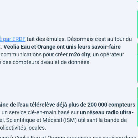
pé par ERDF
fait des émules. Désormais c'est au tour du
t.
Veolia Eau et Orange ont unis leurs savoir-faire
de communications pour créer
m2o city
, un opérateur
evé des compteurs d'eau et de données
ine de l'eau
télérelève déjà plus de 200 000 compteurs
y un service clé-en-main basé sur
un réseau radio ultra-
el, Scientifique et Médical (ISM) utilisant la bande de
llectivités locales.
ne à Veolia Eau et Orange proposera ses services dans