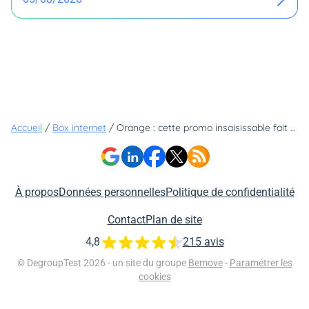
Accueil
/
Box internet
/
Orange : cette promo insaisissable fait son grand retour _ Ne la ratez pas
À propos
Données personnelles
Politique de confidentialité
Contact
Plan de site
4,8
215 avis
© DegroupTest 2026 - un site du groupe
Bemove
-
Paramétrer les
cookies