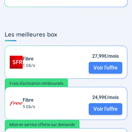
Les meilleures box
27,99€/mois
Fibre
1 Gb/s
Voir l'offre
Frais d'activation remboursés
24,99€/mois
Fibre
5 Gb/s
Voir l'offre
Mise en service offerte sur demande