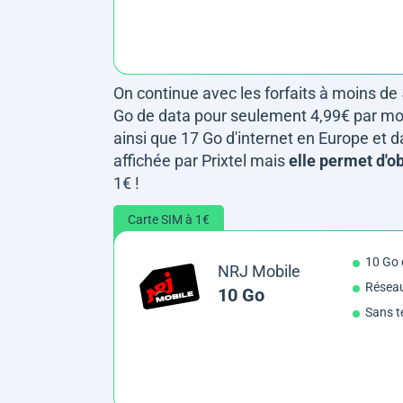
On continue avec les forfaits à moins de
Go de data pour seulement 4,99€ par moi
ainsi que 17 Go d'internet en Europe et 
affichée par Prixtel mais
elle permet d'o
1€ !
Carte SIM à 1€
10 Go 
NRJ Mobile
Résea
10 Go
Sans t