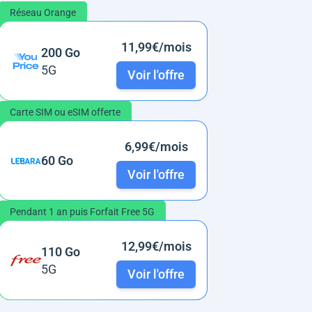
Réseau Orange
11,99€/mois
200 Go
5G
Voir l'offre
Carte SIM ou eSIM offerte
6,99€/mois
60 Go
Voir l'offre
Pendant 1 an puis Forfait Free 5G
12,99€/mois
110 Go
5G
Voir l'offre