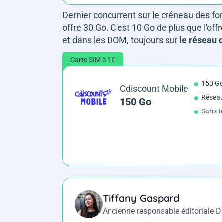
Dernier concurrent sur le créneau des fo
offre 30 Go. C'est 10 Go de plus que l'o
et dans les DOM, toujours sur
le réseau 
Carte SIM à 1€
150 G
Cdiscount Mobile
Résea
150 Go
Sans t
Tiffany Gaspard
Ancienne responsable éditoriale 