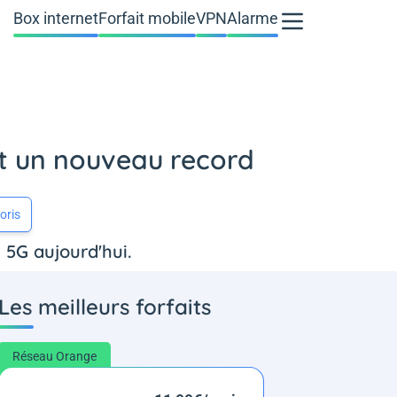
Box internet
Forfait mobile
VPN
Alarme
at un nouveau record
oris
 5G aujourd'hui.
Les meilleurs forfaits
Réseau Orange