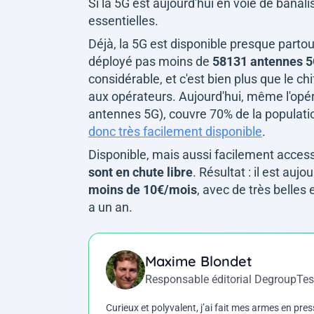
Si la 5G est aujourd'hui en voie de banali
essentielles.
Déjà, la 5G est disponible presque partou
déployé pas moins de
58131 antennes 
considérable, et c'est bien plus que le ch
aux opérateurs. Aujourd'hui, même l'opér
antennes 5G), couvre 70% de la populati
donc très facilement disponible
.
Disponible, mais aussi facilement accessi
sont en chute libre
. Résultat : il est auj
moins de 10€/mois
, avec de très belles
a un an.
Maxime Blondet
Responsable éditorial DegroupTes
Curieux et polyvalent, j’ai fait mes armes en press