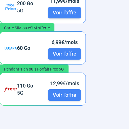
11,99€/mois
200 Go
5G
Voir l'offre
Carte SIM ou eSIM offerte
6,99€/mois
60 Go
Voir l'offre
Pendant 1 an puis Forfait Free 5G
12,99€/mois
110 Go
5G
Voir l'offre