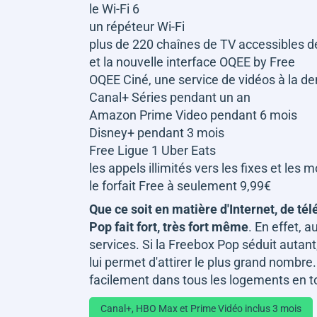
le Wi-Fi 6
un répéteur Wi-Fi
plus de 220 chaînes de TV accessibles d
et la nouvelle interface OQEE by Free
OQEE Ciné, une service de vidéos à la de
Canal+ Séries pendant un an
Amazon Prime Video pendant 6 mois
Disney+ pendant 3 mois
Free Ligue 1 Uber Eats
les appels illimités vers les fixes et les 
le forfait Free à seulement 9,99€
Que ce soit en matière d'Internet, de té
Pop fait fort, très fort même
. En effet, 
services. Si la Freebox Pop séduit autan
lui permet d'attirer le plus grand nombre.
facilement dans tous les logements en tou
Canal+, HBO Max et Prime Vidéo inclus 3 mois