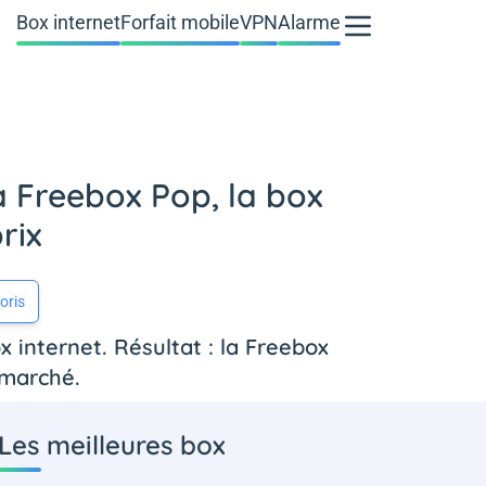
Box internet
Forfait mobile
VPN
Alarme
la Freebox Pop, la box
rix
oris
 internet. Résultat : la Freebox
 marché.
Les meilleures box