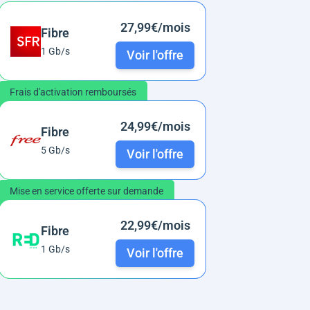
27,99€/mois
Fibre
1 Gb/s
Voir l'offre
Frais d'activation remboursés
24,99€/mois
Fibre
5 Gb/s
Voir l'offre
Mise en service offerte sur demande
22,99€/mois
Fibre
1 Gb/s
Voir l'offre