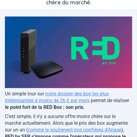
chère du marché.
Un simple tour sur
notre dossier des box les plus
intéressantes à moins de 26 € par mois
permet de réaliser
le point fort de la RED Box : son prix.
C'est simple, il n'y a aucune offre moins chère sur le
marché actuellement. Alors que le prix des box augmente
sur un an (
comme le soulignent nos confrères d'Ariase
),
RED by SFR s'impose comme l'opérateur qui propose le