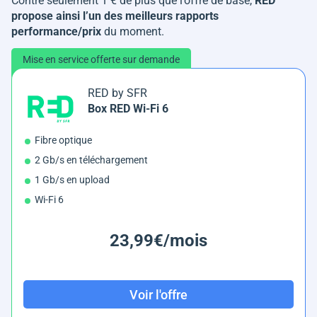
Contre seulement 1 € de plus que l’offre de base,
RED
propose ainsi l’un des meilleurs rapports
performance/prix
du moment.
Mise en service offerte sur demande
RED by SFR
Box RED Wi-Fi 6
Fibre optique
2 Gb/s en téléchargement
1 Gb/s en upload
Wi-Fi 6
23,99€/mois
Voir l'offre