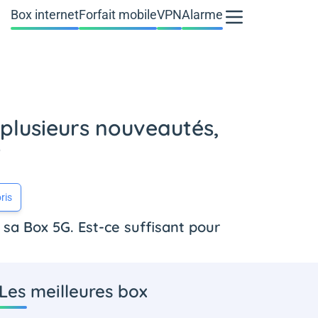
Box internet
Forfait mobile
VPN
Alarme
lusieurs nouveautés,
?
ris
sa Box 5G. Est-ce suffisant pour
Les meilleures box