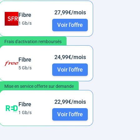
27,99€/mois
Fibre
1 Gb/s
Voir l'offre
Frais d'activation remboursés
24,99€/mois
Fibre
5 Gb/s
Voir l'offre
Mise en service offerte sur demande
22,99€/mois
Fibre
1 Gb/s
Voir l'offre