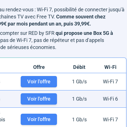
au rendez-vous : Wi-Fi 7, possibilité de connecter jusqu'à
 chaînes TV avec Free TV.
Comme souvent chez
29,99€ par mois pendant un an, puis 39,99€.
nt compter sur RED by SFR
qui propose une Box 5G à
, pas de Wi-Fi 7, pas de répéteur et pas d'appels
t de sérieuses économies.
Offre
Débit
Wi-Fi
s
Voir l'offre
1 Gb/s
Wi-Fi 7
s
Voir l'offre
1 Gb/s
Wi-Fi 6
s
Voir l'offre
is
1 Gb/s
Wi-Fi 7