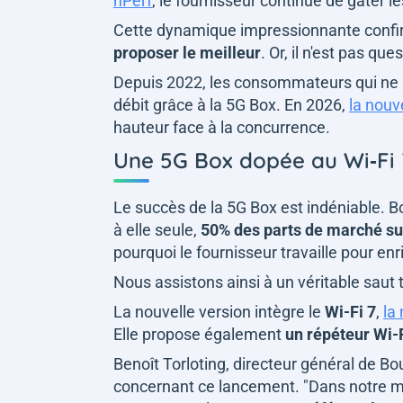
nPerf
, le fournisseur continue de gâter
Cette dynamique impressionnante conf
proposer le meilleur
. Or, il n'est pas qu
Depuis 2022, les consommateurs qui ne so
débit grâce à la 5G Box. En 2026,
la nouv
hauteur face à la concurrence.
Une 5G Box dopée au Wi‑Fi
Le succès de la 5G Box est indéniable. B
à elle seule,
50% des parts de marché s
pourquoi le fournisseur travaille pour enr
Nous assistons ainsi à un véritable saut
La nouvelle version intègre le
Wi-Fi 7
,
la
Elle propose également
un répéteur Wi-
Benoît Torloting, directeur général de B
concernant ce lancement. "
Dans notre mét