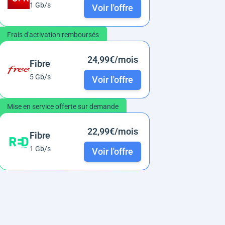
1 Gb/s
Voir l'offre
Frais d'activation remboursés
24,99€/mois
Fibre
5 Gb/s
Voir l'offre
Mise en service offerte sur demande
22,99€/mois
Fibre
1 Gb/s
Voir l'offre