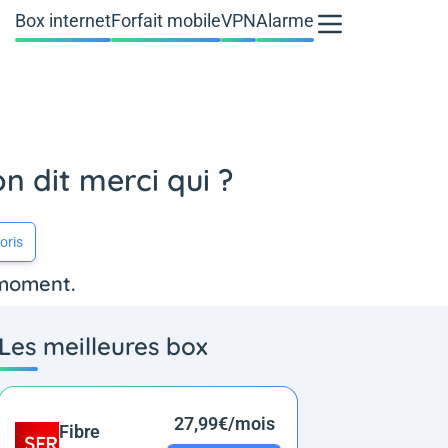
Box internet
Forfait mobile
VPN
Alarme
n dit merci qui ?
oris
 moment.
Les meilleures box
27,99€/mois
Fibre