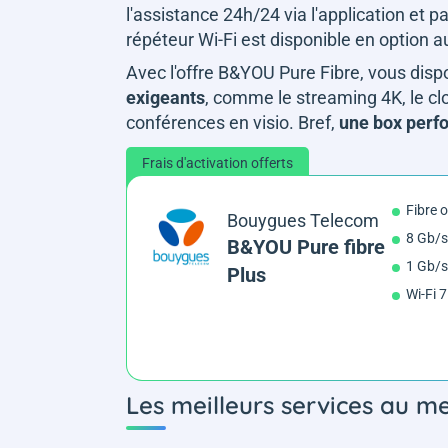
l'assistance 24h/24 via l'application et 
répéteur Wi-Fi est disponible en option a
Avec l'offre B&YOU Pure Fibre, vous disp
exigeants
, comme le streaming 4K, le clo
conférences en visio. Bref,
une box perfo
Frais d'activation offerts
Fibre 
Bouygues Telecom
8 Gb/s
B&YOU Pure fibre
1 Gb/s
Plus
Wi-Fi 7
Les meilleurs services au mei