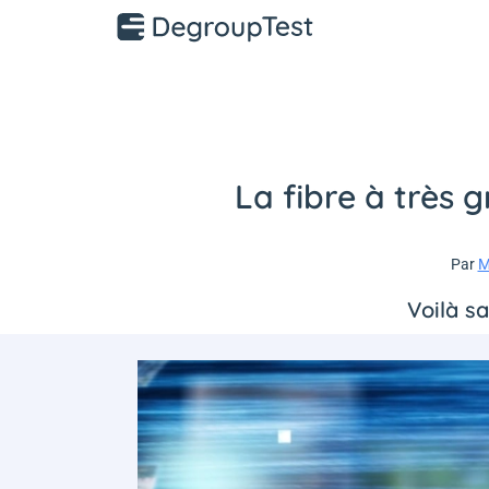
La fibre à très 
Par
M
Voilà s