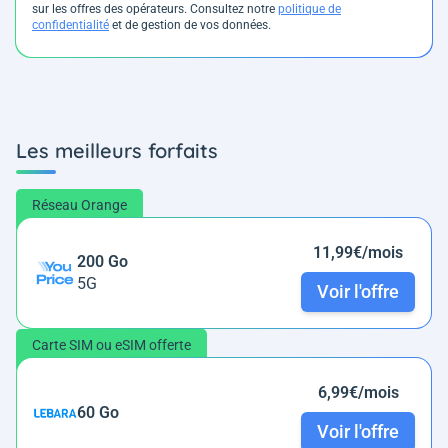
sur les offres des opérateurs. Consultez notre
politique de
confidentialité
et de gestion de vos données.
Les meilleurs forfaits
Réseau Orange
11,99€/mois
200 Go
5G
Voir l'offre
Carte SIM ou eSIM offerte
6,99€/mois
60 Go
Voir l'offre