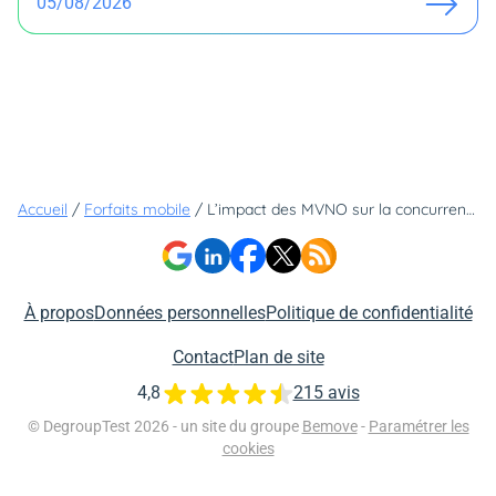
05/08/2026
Accueil
/
Forfaits mobile
/
L’impact des MVNO sur la concurrence : comment YouPrice bouleverse le marché des forfaits low-cost ?
À propos
Données personnelles
Politique de confidentialité
Contact
Plan de site
4,8
215 avis
© DegroupTest 2026 - un site du groupe
Bemove
-
Paramétrer les
cookies