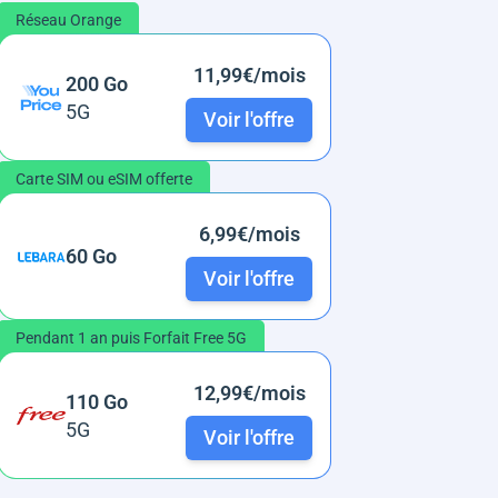
Réseau Orange
11,99€/mois
200 Go
5G
Voir l'offre
Carte SIM ou eSIM offerte
6,99€/mois
60 Go
Voir l'offre
Pendant 1 an puis Forfait Free 5G
12,99€/mois
110 Go
5G
Voir l'offre