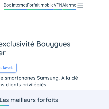
Box internet
Forfait mobile
VPN
Alarme
exclusivité Bouygues
er
s favoris
de smartphones Samsung. A la clé
clients privilégiés...
Les meilleurs forfaits