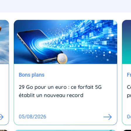
Bons plans
F
29 Go pour un euro : ce forfait 5G
C
établit un nouveau record
p
05/08/2026
0