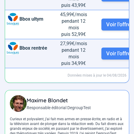
puis 43,99€
45,99€/mois
Bbox ultym
pendant 12
Voir l'offre
mois
puis 52,99€
27,99€/mois
Bbox rentrée
pendant 12
Voir l'offre
mois
puis 34,99€
Données mises à jour le 04/08/2026
Maxime Blondet
Responsable éditorial DegroupTest
Curieux et polyvalent, j’ai fait mes armes en presse écrite, en radio et à
la télévision avant de plonger dans la rédaction web. Du fait divers aux
grands enjeux de société, en passant par le divertissement, j’ai exploré
des thématiques très variées. Depuis 2019, j’ai rejoint DegroupTest