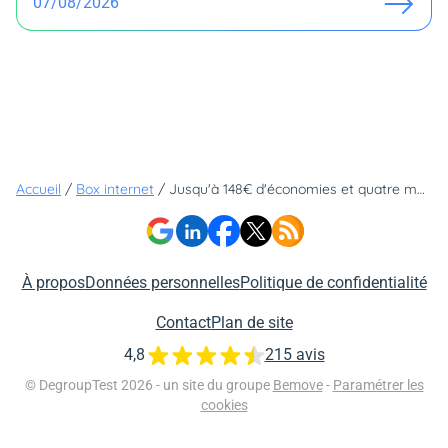
07/08/2026
Accueil
/
Box internet
/
Jusqu'à 148€ d'économies et quatre mois offerts : cet opérateur déroule tapis rouge aux clients qui passent de l'ADSL à la fibre
À propos
Données personnelles
Politique de confidentialité
Contact
Plan de site
4,8
215 avis
© DegroupTest 2026 - un site du groupe
Bemove
-
Paramétrer les
cookies