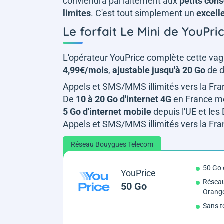
conviendra parfaitement aux
petits con
limites
. C'est tout simplement un
excell
Le forfait Le Mini de YouPri
L'opérateur YouPrice complète cette vag
4,99€/mois
,
ajustable jusqu'à 20 Go
de d
Appels et SMS/MMS illimités vers la Fra
De
10 à 20 Go d'internet 4G
en France mét
5 Go d'internet mobile
depuis l'UE et les
Appels et SMS/MMS illimités vers la Fra
Réseau Bouygues Telecom
50 Go 
YouPrice
Réseau
50 Go
Orang
Sans t