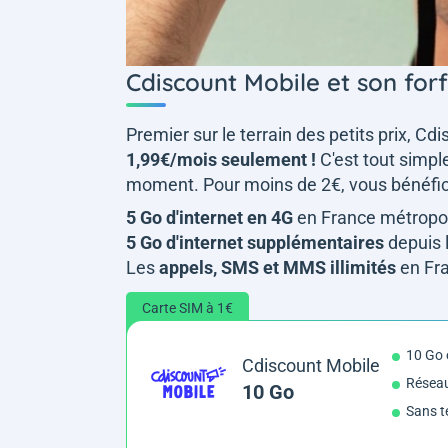
Cdiscount Mobile et son for
Premier sur le terrain des petits prix, 
1,99€/mois seulement !
C'est tout simpl
moment. Pour moins de 2€, vous bénéfici
5 Go d'internet en 4G
en France métropoli
5 Go d'internet supplémentaires
depuis l
Les
appels, SMS et MMS illimités
en Fra
Carte SIM à 1€
10 Go 
Cdiscount Mobile
Résea
10 Go
Sans t