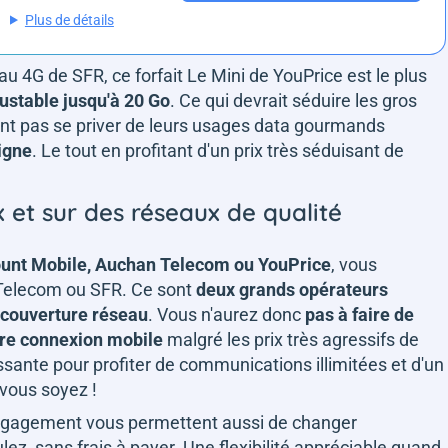
Plus de détails
 4G de SFR, ce forfait Le Mini de YouPrice est le plus
ustable jusqu'à 20 Go
. Ce qui devrait séduire les gros
nt pas se priver de leurs usages data gourmands
ligne
. Le tout en profitant d'un prix très séduisant de
ix et sur des réseaux de qualité
unt Mobile, Auchan Telecom ou YouPrice
, vous
 Telecom ou SFR. Ce sont
deux grands opérateurs
r couverture réseau
. Vous n'aurez donc
pas à faire de
tre connexion mobile
malgré les prix très agressifs de
essante pour profiter de communications illimitées et d'un
e vous soyez !
 engagement vous permettent aussi de changer
ez, sans frais à payer. Une flexibilité appréciable quand