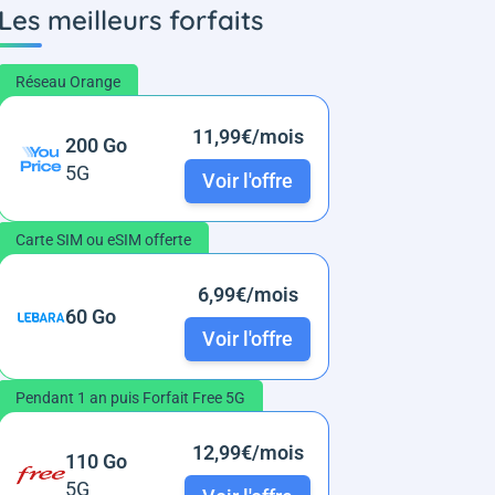
Les meilleurs forfaits
Réseau Orange
11,99€/mois
200 Go
5G
Voir l'offre
Carte SIM ou eSIM offerte
6,99€/mois
60 Go
Voir l'offre
Pendant 1 an puis Forfait Free 5G
12,99€/mois
110 Go
5G