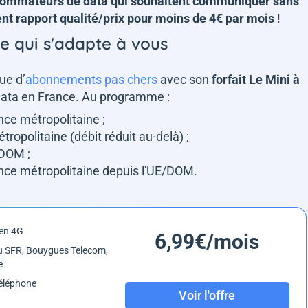
sommateurs de data qui souhaitent communiquer sans
ent rapport qualité/prix pour moins de 4€ par mois
!
ce qui s'adapte à vous
ue d’
abonnements pas chers
avec son
forfait Le Mini à
ata en France. Au programme :
nce métropolitaine ;
ropolitaine (débit réduit au-delà) ;
 DOM ;
nce métropolitaine depuis l'UE/DOM.
en 4G
6,99€/mois
 SFR, Bouygues Telecom,
e
éléphone
Voir l'offre