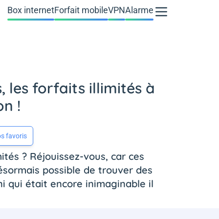
Box internet
Forfait mobile
VPN
Alarme
les forfaits illimités à
n !
s favoris
ités ? Réjouissez-vous, car ces
désormais possible de trouver des
 qui était encore inimaginable il