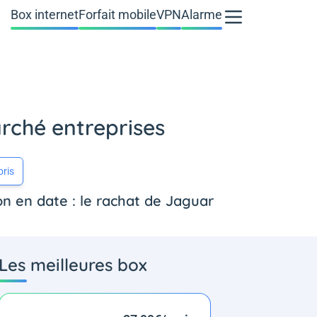
Box internet
Forfait mobile
VPN
Alarme
arché entreprises
oris
ion en date : le rachat de Jaguar
Les meilleures box