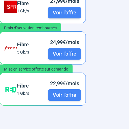
27,99€/mois
Fibre
1 Gb/s
Voir l'offre
Frais d'activation remboursés
24,99€/mois
Fibre
5 Gb/s
Voir l'offre
Mise en service offerte sur demande
22,99€/mois
Fibre
1 Gb/s
Voir l'offre