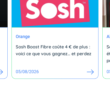
Orange
A
Sosh Boost Fibre coûte 4 € de plus :
S
voici ce que vous gagnez… et perdez
é
p
05/08/2026
0