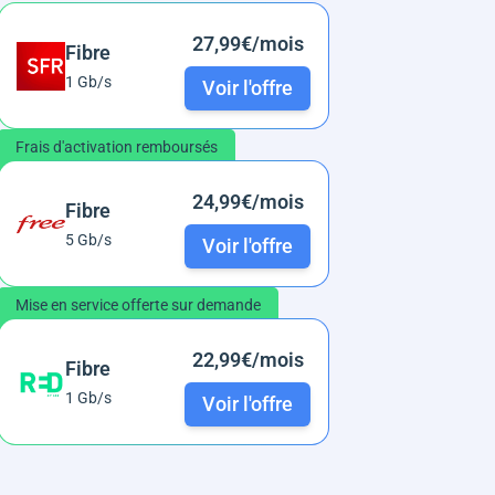
27,99€/mois
Fibre
1 Gb/s
Voir l'offre
Frais d'activation remboursés
24,99€/mois
Fibre
5 Gb/s
Voir l'offre
Mise en service offerte sur demande
22,99€/mois
Fibre
1 Gb/s
Voir l'offre