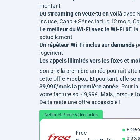
montant
Du streaming en veux-tu en voilà
avec Ne
incluse, Canal+ Séries inclus 12 mois, Ca
Le meilleur du Wi-Fi avec le Wi-Fi 6E
, l
actuellement
Un répéteur Wi-Fi inclus sur demande
po
logement
Les appels illimités vers les fixes et mo
Son prix la première année pourrait atte
cette offre Freebox. Et pourtant,
elle se 
39,99€/mois la première année
. Pour l
votre facture soi 49,99€. Mais, lorsque l
Delta reste une offre accessible !
Netflix et Prime Video inclus
Fibre 
Free
8 Gb/s