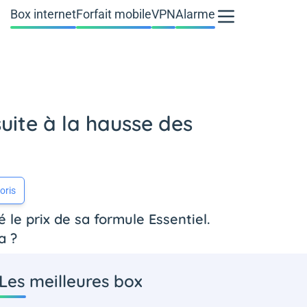
Box internet
Forfait mobile
VPN
Alarme
suite à la hausse des
oris
 le prix de sa formule Essentiel.
a ?
Les meilleures box