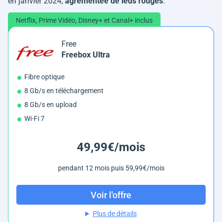
en janvier 2024,
agrémentée de leds rouges
.
Netflix, Prime Vidéo, Disney+ et Canal+ inclus
Free
Freebox Ultra
Fibre optique
8 Gb/s en téléchargement
8 Gb/s en upload
Wi-Fi 7
49,99€/mois
pendant 12 mois puis 59,99€/mois
Voir l'offre
Plus de détails