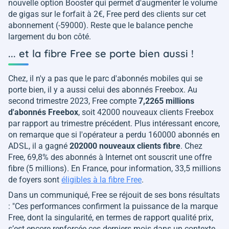
nouvelle option Booster qui permet d'augmenter le volume
de gigas sur le forfait à 2€, Free perd des clients sur cet
abonnement (-59000). Reste que le balance penche
largement du bon côté.
... et la fibre Free se porte bien aussi !
Chez, il n'y a pas que le parc d'abonnés mobiles qui se
porte bien, il y a aussi celui des abonnés Freebox. Au
second trimestre 2023, Free compte
7,2265 millions
d'abonnés Freebox
, soit 42000 nouveaux clients Freebox
par rapport au trimestre précédent. Plus intéressant encore,
on remarque que si l'opérateur a perdu 160000 abonnés en
ADSL, il a gagné
202000 nouveaux clients fibre
. Chez
Free, 69,8% des abonnés à Internet ont souscrit une offre
fibre (5 millions). En France, pour information, 33,5 millions
de foyers sont
éligibles à la fibre Free
.
Dans un communiqué, Free se réjouit de ses bons résultats
: "
Ces performances confirment la puissance de la marque
Free, dont la singularité, en termes de rapport qualité prix,
s’est encore renforcée ces derniers mois dans un contexte