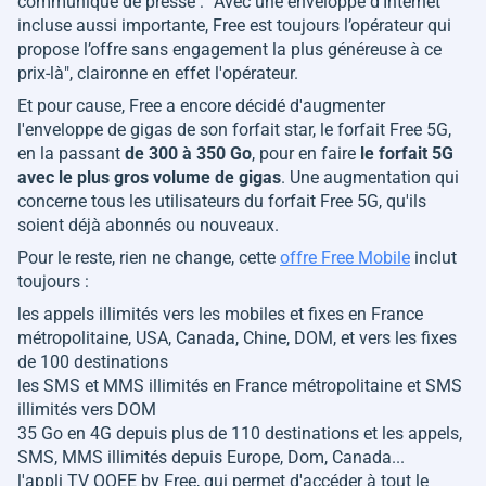
communiqué de presse : "
Avec une enveloppe d’Internet
incluse aussi importante, Free est toujours l’opérateur qui
propose l’offre sans engagement la plus généreuse à ce
prix-là
", claironne en effet l'opérateur.
Et pour cause, Free a encore décidé d'augmenter
l'enveloppe de gigas de son forfait star, le forfait Free 5G,
en la passant
de 300 à 350 Go
, pour en faire
le forfait 5G
avec le plus gros volume de gigas
. Une augmentation qui
concerne tous les utilisateurs du forfait Free 5G, qu'ils
soient déjà abonnés ou nouveaux.
Pour le reste, rien ne change, cette
offre Free Mobile
inclut
toujours :
les appels illimités vers les mobiles et fixes en France
métropolitaine, USA, Canada, Chine, DOM, et vers les fixes
de 100 destinations
les SMS et MMS illimités en France métropolitaine et SMS
illimités vers DOM
35 Go en 4G depuis plus de 110 destinations et les appels,
SMS, MMS illimités depuis Europe, Dom, Canada...
l'appli TV OQEE by Free, qui permet d'accéder à tout le