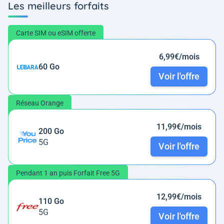
Les meilleurs forfaits
Carte SIM ou eSIM offerte
6,99€/mois
60 Go
Voir l'offre
Réseau Orange
11,99€/mois
200 Go
5G
Voir l'offre
Pendant 1 an puis Forfait Free 5G
12,99€/mois
110 Go
5G
Voir l'offre