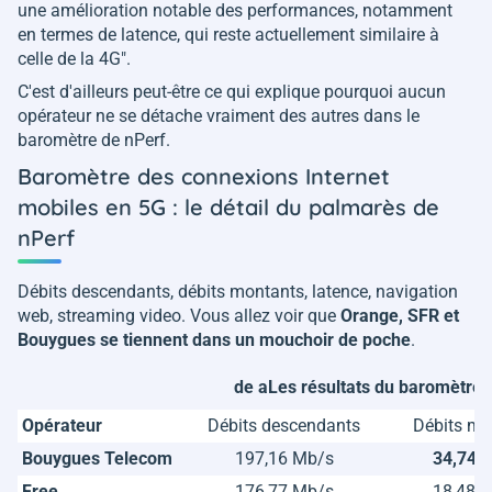
une amélioration notable des performances, notamment
en termes de latence, qui reste actuellement similaire à
celle de la 4G
".
C'est d'ailleurs peut-être ce qui explique pourquoi aucun
opérateur ne se détache vraiment des autres dans le
baromètre de nPerf.
Baromètre des connexions Internet
mobiles en 5G : le détail du palmarès de
nPerf
Débits descendants, débits montants, latence, navigation
web, streaming video. Vous allez voir que
Orange, SFR et
Bouygues se tiennent dans un mouchoir de poche
.
de aLes résultats du baromètre d
Opérateur
Débits descendants
Débits mo
Bouygues Telecom
197,16 Mb/s
34,74 
Free
176,77 Mb/s
18,48 