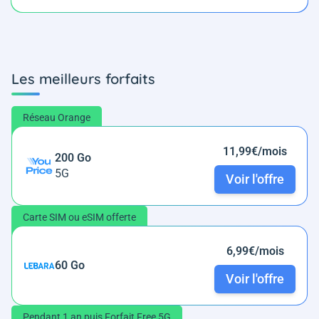
Les meilleurs forfaits
Réseau Orange
11,99€/mois
200 Go
5G
Voir l'offre
Carte SIM ou eSIM offerte
6,99€/mois
60 Go
Voir l'offre
Pendant 1 an puis Forfait Free 5G