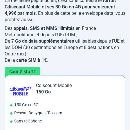
La meilleure pépite du lot, c'est sans conteste le
forfait
Cdiscount Mobile et ses 30 Go en 4G pour seulement
4,99€ par mois
. En plus de cette belle enveloppe data, vous
profitez aussi :
Des
appels, SMS et MMS illimités
en France
Métropolitaine et depuis l'UE/DOM ;
De
7 Go de data supplémentaires
utilisables depuis l'UE et
les DOM (30 destinations en Europe et 8 destinations en
Outre-mer) ;
De la
carte SIM à 1€
.
Carte SIM à 1€
Cdiscount Mobile
150 Go
150 Go en 5G
Réseau Bouygues Telecom
Sans téléphone