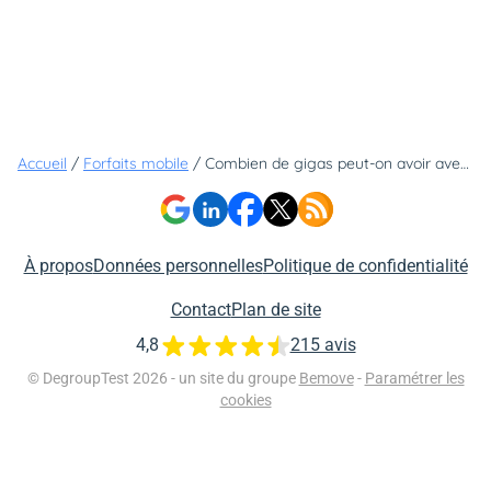
Accueil
/
Forfaits mobile
/
Combien de gigas peut-on avoir avec un forfait mobile à moins de 5 euros ?
À propos
Données personnelles
Politique de confidentialité
Contact
Plan de site
4,8
215 avis
© DegroupTest 2026 - un site du groupe
Bemove
-
Paramétrer les
cookies