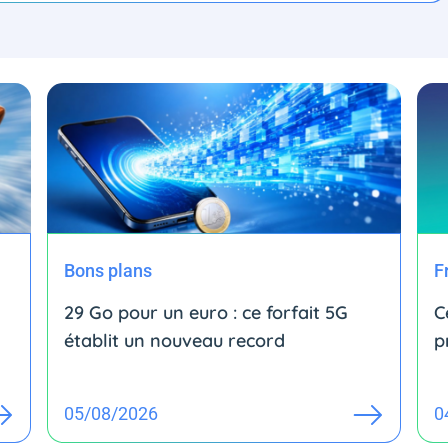
Bons plans
F
29 Go pour un euro : ce forfait 5G
C
établit un nouveau record
p
05/08/2026
0