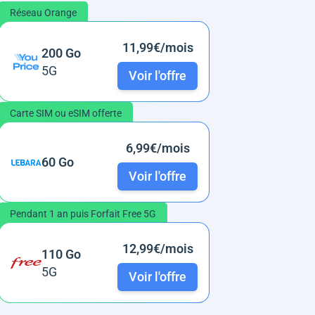
Réseau Orange
11,99€/mois
200 Go
5G
Voir l'offre
Carte SIM ou eSIM offerte
6,99€/mois
60 Go
Voir l'offre
Pendant 1 an puis Forfait Free 5G
12,99€/mois
110 Go
5G
Voir l'offre