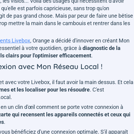
les visios... Voilà des usages qui nécessitent d'avoir
qu'elle est parfois capricieuse, sans trop qu'on
git de pas grand chose. Mais par peur de faire une bêtise
trop mettre la main dans le cambouis et rentrer dans les
ients Livebox
, Orange a décidé d'innover en créant Mon
 essentiel à votre quotidien, grâce à
diagnostic de la
ls clairs pour l'optimiser efficacement
.
exion avec Mon Réseau Local !
 avec votre Livebox, il faut avoir la main dessus. Et cela
es et les localiser pour les résoudre
. C'est
Local.
r en un clin d'œil comment se porte votre connexion à
arte qui recensent les appareils connectés et ceux qui
es
.
 vous bénéficiez d'une connexion optimale. S'il apparaît