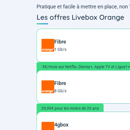
Pratique et facile à mettre en place, non 
Les offres Livebox Orange
Fibre
1 Gb/s
-5€/mois sur Netflix, Disney+, Apple TV et Ligue1+
Fibre
8 Gb/s
29,99€ pour les moins de 26 ans
4gbox