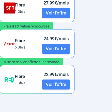
27,99€/mois
Fibre
1 Gb/s
Voir l'offre
Frais d'activation remboursés
24,99€/mois
Fibre
5 Gb/s
Voir l'offre
Mise en service offerte sur demande
22,99€/mois
Fibre
1 Gb/s
Voir l'offre