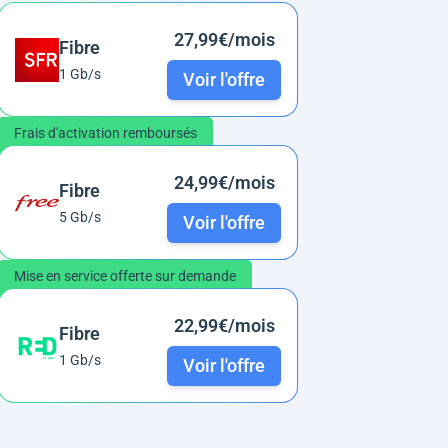
27,99€/mois
Fibre
1 Gb/s
Voir l'offre
Frais d'activation remboursés
24,99€/mois
Fibre
5 Gb/s
Voir l'offre
Mise en service offerte sur demande
22,99€/mois
Fibre
1 Gb/s
Voir l'offre