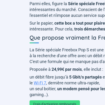
Parmi elles, figure la
Série spéciale Fre
intéressantes du marché. Conscient de l
l'essentiel et n'impose aucun service sup
Sur le papier,
cette box a tout pour plaire
intéressante. Pour cela,
trois démarche
Que propose vraiment la Fr
La Série spéciale Freebox Pop S est une of
à la recherche d'une offre avec un débit 
C'est une formule qui ne manque pas d'a
Proposée à
24,99€ par mois
, elle inclut :
un débit fibre jusqu’à
5 Gbit/s partagés
e
le
Wi-Fi 7
, dernière norme ultra‑rapide,
un seul boîtier,
un modem pensé pour les
gaming…).
Frais d'activation remboursés