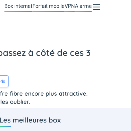
Box internet
Forfait mobile
VPN
Alarme
 passez à côté de ces 3
ris
e fibre encore plus attractive.
es oublier.
Les meilleures box