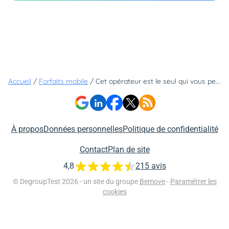
Accueil
/
Forfaits mobile
/
Cet opérateur est le seul qui vous permette d'avoir un forfait illimité à seulement 3,99€
À propos
Données personnelles
Politique de confidentialité
Contact
Plan de site
4,8
215 avis
© DegroupTest 2026 - un site du groupe
Bemove
-
Paramétrer les
cookies