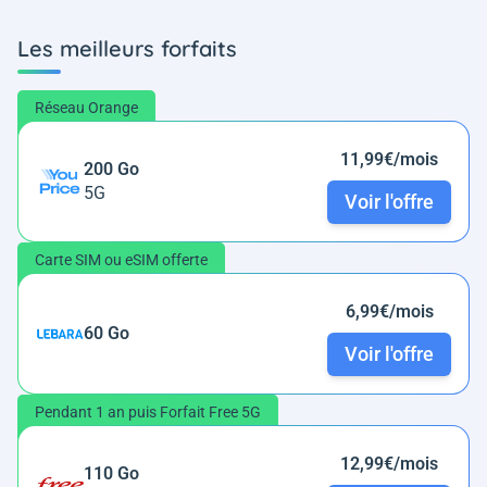
Les meilleurs forfaits
Réseau Orange
11,99€/mois
200 Go
5G
Voir l'offre
Carte SIM ou eSIM offerte
6,99€/mois
60 Go
Voir l'offre
Pendant 1 an puis Forfait Free 5G
12,99€/mois
110 Go