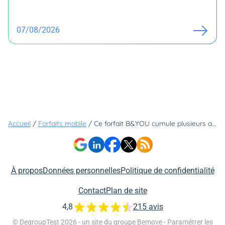
07/08/2026
Accueil
/
Forfaits mobile
/
Ce forfait B&YOU cumule plusieurs avantages : beaucoup de data, sur le réseau 5G et sans engagement
À propos
Données personnelles
Politique de confidentialité
Contact
Plan de site
4,8
215 avis
© DegroupTest 2026 - un site du groupe
Bemove
-
Paramétrer les