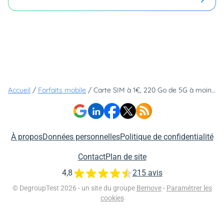
Accueil
/
Forfaits mobile
/
Carte SIM à 1€, 220 Go de 5G à moins de 10€ et tout ça sans engagement : ce forfait est complètement fou !
À propos
Données personnelles
Politique de confidentialité
Contact
Plan de site
4,8
215 avis
© DegroupTest 2026 - un site du groupe
Bemove
-
Paramétrer les
cookies