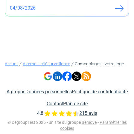
04/08/2026
Accueil
/
Alarme - télésurveillance
/
Cambriolages : votre logement est-il situé dans une des zones les moins sûres de France ?
À propos
Données personnelles
Politique de confidentialité
Contact
Plan de site
4,8
215 avis
© DegroupTest 2026 - un site du groupe
Bemove
-
Paramétrer les
cookies