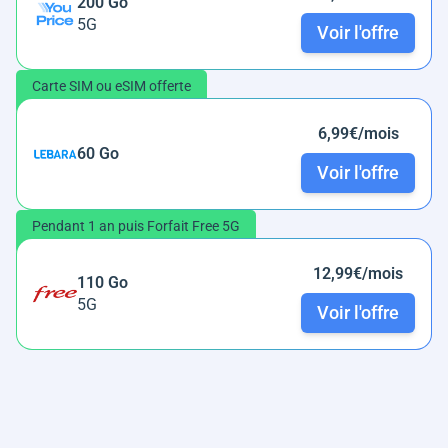
200 Go
5G
Voir l'offre
Carte SIM ou eSIM offerte
6,99€/mois
60 Go
Voir l'offre
Pendant 1 an puis Forfait Free 5G
12,99€/mois
110 Go
5G
Voir l'offre