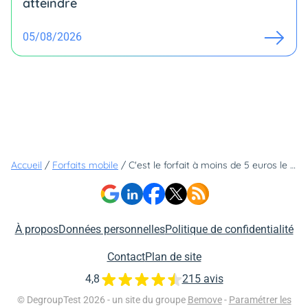
atteindre
05/08/2026
Accueil
/
Forfaits mobile
/
C'est le forfait à moins de 5 euros le plus généreux en gigas (et il a un petit truc en plus)
À propos
Données personnelles
Politique de confidentialité
Contact
Plan de site
4,8
215 avis
© DegroupTest 2026 - un site du groupe
Bemove
-
Paramétrer les