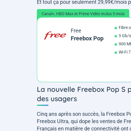
Et tout ça pour seulement 29,99€/mois p
Canal+, HBO Max et Prime Vidéo inclus 3 mois
Fibre 
Free
5 Gb/s
Freebox Pop
900 Mb
Wi-Fi 7
La nouvelle Freebox Pop S 
des usagers
Cinq ans après son succès, la Freebox Po
Freebox UItra, qui dope les ventes de Fre
Français en matière de connectivité ont c