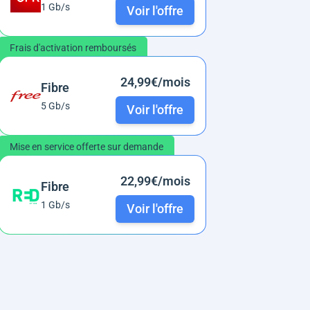
1 Gb/s
Voir l'offre
Frais d'activation remboursés
24,99€/mois
Fibre
5 Gb/s
Voir l'offre
Mise en service offerte sur demande
22,99€/mois
Fibre
1 Gb/s
Voir l'offre