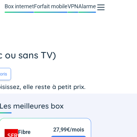
Box internet
Forfait mobile
VPN
Alarme
ec ou sans TV)
oris
ssez, elle reste à petit prix.
Les meilleures box
27,99€/mois
Fibre